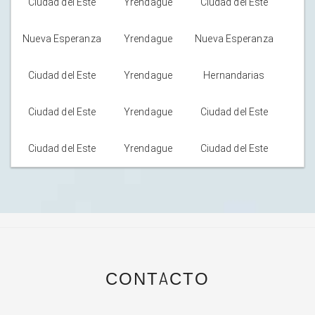
Ciudad del Este
Yrendague
Ciudad del Este
C
Nueva Esperanza
Yrendague
Nueva Esperanza
Ciudad del Este
Yrendague
Hernandarias
Ciudad del Este
Yrendague
Ciudad del Este
C
Ciudad del Este
Yrendague
Ciudad del Este
CONTACTO